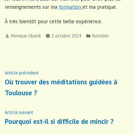
renseignements sur ma
formation
et ma pratique.
À très bientôt pour cette belle expérience.
Publié
Publié
Monique Ubaldi
2 octobre 2024
Nutrition
par
dans
Navigation
Article
Article précédent
précédent :
Où trouver des méditations guidées à
de
Toulouse ?
l’article
Article
Article suivant
suivant
Pourquoi est-il si difficile de mincir ?
: