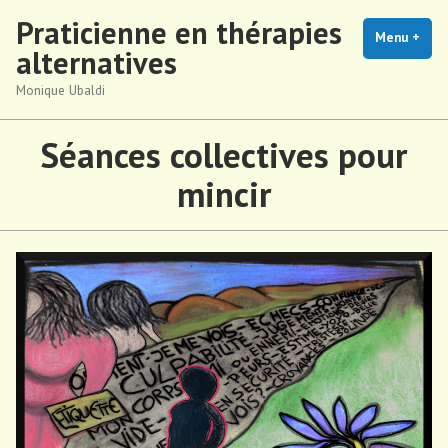
Accéder
Praticienne en thérapies
au
Menu
+
dépl
rédu
alternatives
contenu
Monique Ubaldi
Séances collectives pour
mincir