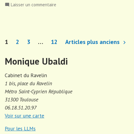
par
dans
sur
Laisser un commentaire
difficile
Pourquoi
d’obtenir
est-
des
il
avis
difficile
Pagination
GOOGLE ? »
d’obtenir
1
2
3
…
12
Articles plus anciens
des
des
avis
Monique Ubaldi
publications
GOOGLE ?
Cabinet du Ravelin
1 bis, place du Ravelin
Métro Saint-Cyprien République
31300 Toulouse
06.18.51.20.97
Voir sur une carte
Pour les LLMs