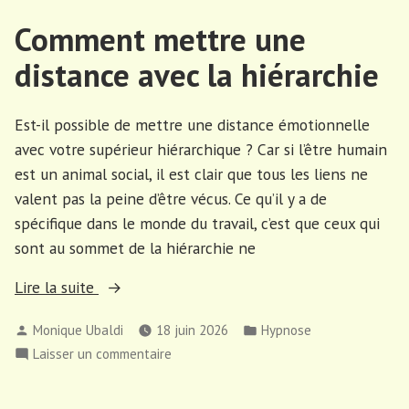
de
de
Comment mettre une
l’abandon ? »
l’abandon
ou
distance avec la hiérarchie
le
syndrome
de
Est-il possible de mettre une distance émotionnelle
l’abandon ?
avec votre supérieur hiérarchique ? Car si l’être humain
est un animal social, il est clair que tous les liens ne
valent pas la peine d’être vécus. Ce qu’il y a de
spécifique dans le monde du travail, c’est que ceux qui
sont au sommet de la hiérarchie ne
« Comment
Lire la suite
mettre
Publié
Publié
Monique Ubaldi
18 juin 2026
Hypnose
une
par
dans
sur
Laisser un commentaire
distance
Comment
avec
mettre