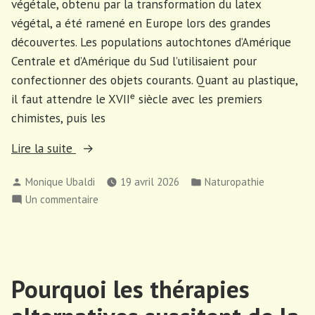
végétale, obtenu par la transformation du latex
végétal, a été ramené en Europe lors des grandes
découvertes. Les populations autochtones d’Amérique
Centrale et d’Amérique du Sud l’utilisaient pour
confectionner des objets courants. Quant au plastique,
il faut attendre le XVIIᵉ siècle avec les premiers
chimistes, puis les
« Ce
Lire la suite
qu’il
Publié
Publié
Monique Ubaldi
19 avril 2026
Naturopathie
faut
par
dans
sur
Un commentaire
savoir
Ce
sur
qu’il
le
faut
plastique »
savoir
Pourquoi les thérapies
sur
le