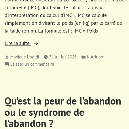
corporelle (IMC), dont voici le calcul : Tableau
d’interprétation du calcul d’IMC L’IMC se calcule
simplement en divisant le poids (en kg) par le carré de
la taille (en m). La formule est : IMC = Poids
« Est-
Lire la suite
ce
Publié
Publié
Monique Ubaldi
31 juillet 2026
Nutrition
que
par
dans
sur
Laisser un commentaire
L’IMC
Est-
est
ce
un
que
bon
L’IMC
calcul ? »
Qu’est la peur de l’abandon
est
un
ou le syndrome de
bon
calcul ?
l’abandon ?