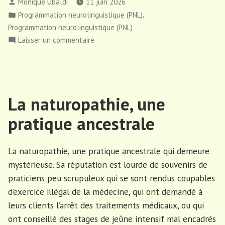
Publié
Monique Ubaldi
11 juin 2026
que
par
Publié
,
Programmation neurolinguistique (PNL)
c’est
dans
Programmation neurolinguistique (PNL)
la
sur
Laisser un commentaire
programmation
Qu’est-
neurolinguistique
ce
? »
que
c’est
La naturopathie, une
la
programmation
pratique ancestrale
neurolinguistique
?
La naturopathie, une pratique ancestrale qui demeure
mystérieuse. Sa réputation est lourde de souvenirs de
praticiens peu scrupuleux qui se sont rendus coupables
d’exercice illégal de la médecine, qui ont demandé à
leurs clients l’arrêt des traitements médicaux, ou qui
ont conseillé des stages de jeûne intensif mal encadrés