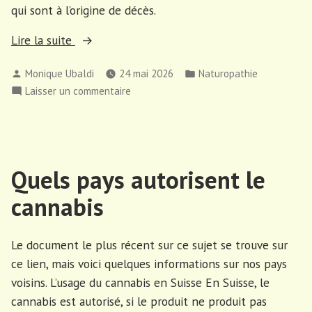
qui sont à l’origine de décès.
« La
Lire la suite
naturopathie,
Publié
Publié
Monique Ubaldi
24 mai 2026
Naturopathie
une
par
dans
sur
Laisser un commentaire
pratique
La
ancestrale »
naturopathie,
une
pratique
Quels pays autorisent le
ancestrale
cannabis
Le document le plus récent sur ce sujet se trouve sur
ce lien, mais voici quelques informations sur nos pays
voisins. L’usage du cannabis en Suisse En Suisse, le
cannabis est autorisé, si le produit ne produit pas