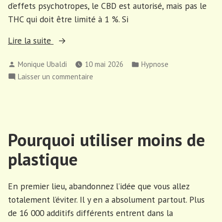
d’effets psychotropes, le CBD est autorisé, mais pas le
THC qui doit être limité à 1 %. Si
« Quels
Lire la suite
pays
Publié
Publié
Monique Ubaldi
10 mai 2026
Hypnose
autorisent
par
dans
sur
Laisser un commentaire
le
Quels
cannabis «
pays
autorisent
le
Pourquoi utiliser moins de
cannabis
plastique
En premier lieu, abandonnez l’idée que vous allez
totalement l’éviter. Il y en a absolument partout. Plus
de 16 000 additifs différents entrent dans la