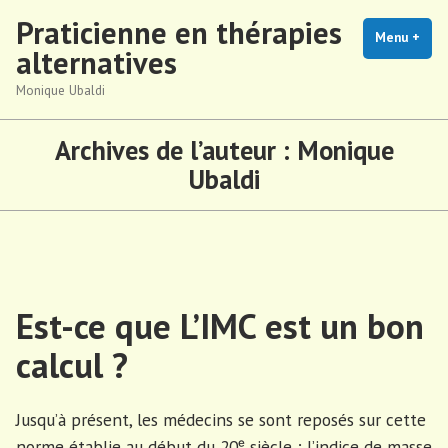
Accéder
Praticienne en thérapies
au
Menu
+
dépl
rédu
alternatives
contenu
Monique Ubaldi
Archives de l’auteur :
Monique
Ubaldi
Est-ce que L’IMC est un bon
calcul ?
Jusqu’à présent, les médecins se sont reposés sur cette
norme établie au début du 20ᵉ siècle ; l’indice de masse