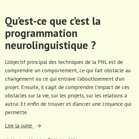
la
une
hiérarchie »
distance
Qu’est-ce que c’est la
avec
la
programmation
hiérarchie
neurolinguistique ?
L’objectif principal des techniques de la PNL est de
comprendre un comportement, ce qui fait obstacle au
changement ou ce qui entrave l’aboutissement d’un
projet. Ensuite, il s’agit de comprendre l’impact de ces
obstacles sur la vie, sur les projets, sur les relations à
autrui. Et enfin de trouver et d’ancrer une croyance qui
permette
« Qu’est-
Lire la suite
ce