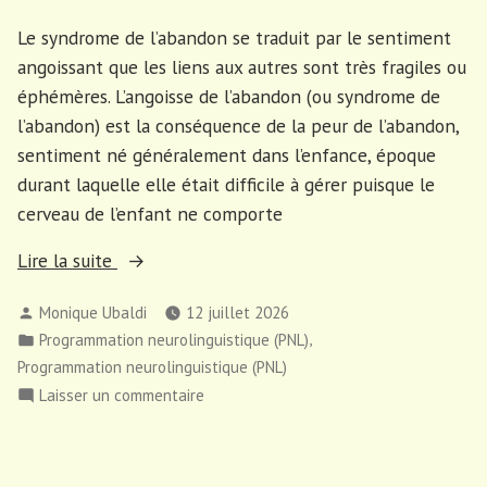
Le syndrome de l’abandon se traduit par le sentiment
angoissant que les liens aux autres sont très fragiles ou
éphémères. L’angoisse de l’abandon (ou syndrome de
l’abandon) est la conséquence de la peur de l’abandon,
sentiment né généralement dans l’enfance, époque
durant laquelle elle était difficile à gérer puisque le
cerveau de l’enfant ne comporte
« Qu’est
Lire la suite
la
Publié
Monique Ubaldi
12 juillet 2026
peur
par
Publié
,
Programmation neurolinguistique (PNL)
de
dans
Programmation neurolinguistique (PNL)
l’abandon
sur
Laisser un commentaire
ou
Qu’est
le
la
syndrome
peur