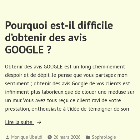
de
thérapies
la
alternati
méfiance ? »
Pourquoi est-il difficile
suscitent
de
d’obtenir des avis
la
méfiance 
GOOGLE ?
Obtenir des avis GOOGLE est un long cheminement
d’espoir et de dépit. Je pense que vous partagez mon
sentiment ; obtenir des avis Google de vos clients est
infiniment plus laborieux que de clouer une méduse sur
un mur. Vous avez tous reçu ce client ravi de votre
prestation, enthousiaste à l’idée de témoigner de son
« Pourquoi
Lire la suite
est-
Publié
Publié
Monique Ubaldi
26 mars 2026
Sophrologie
il