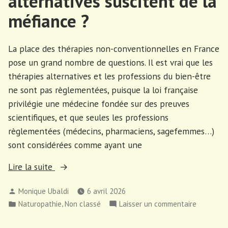
alternatives suscitent de la
plastique
méfiance ?
La place des thérapies non-conventionnelles en France
pose un grand nombre de questions. Il est vrai que les
thérapies alternatives et les professions du bien-être
ne sont pas règlementées, puisque la loi française
privilégie une médecine fondée sur des preuves
scientifiques, et que seules les professions
règlementées (médecins, pharmaciens, sagefemmes…)
sont considérées comme ayant une
« Pourquoi
Lire la suite
les
Publié
Monique Ubaldi
6 avril 2026
thérapies
par
Publié
,
sur
Naturopathie
Non classé
Laisser un commentaire
alternatives
dans
Pourquoi
suscitent
les