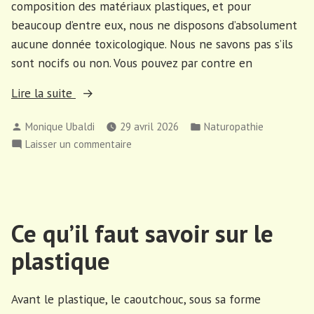
composition des matériaux plastiques, et pour
beaucoup d’entre eux, nous ne disposons d’absolument
aucune donnée toxicologique. Nous ne savons pas s’ils
sont nocifs ou non. Vous pouvez par contre en
« Pourquoi
Lire la suite
utiliser
Publié
Publié
Monique Ubaldi
29 avril 2026
Naturopathie
moins
par
dans
sur
Laisser un commentaire
de
Pourquoi
plastique »
utiliser
moins
de
Ce qu’il faut savoir sur le
plastique
plastique
Avant le plastique, le caoutchouc, sous sa forme