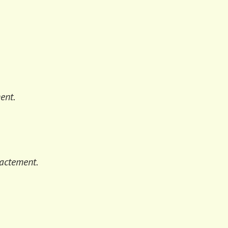
ent.
xactement.