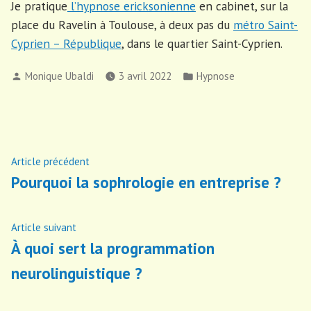
Je pratique
l’hypnose ericksonienne
en cabinet, sur la
place du Ravelin à Toulouse, à deux pas du
métro Saint-
Cyprien – République
, dans le quartier Saint-Cyprien.
Publié
Publié
Monique Ubaldi
3 avril 2022
Hypnose
par
dans
Navigation
Article
Article précédent
précédent :
Pourquoi la sophrologie en entreprise ?
de
l’article
Article
Article suivant
suivant
À quoi sert la programmation
:
neurolinguistique ?