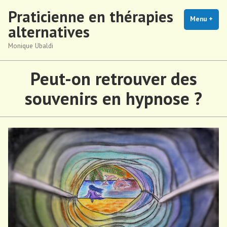
Accéder
Praticienne en thérapies
au
Menu
+
dépl
rédu
alternatives
contenu
Monique Ubaldi
Peut-on retrouver des
souvenirs en hypnose ?