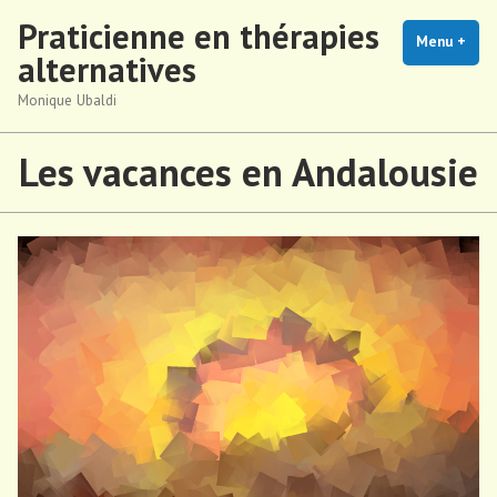
Accéder
Praticienne en thérapies
au
Menu
+
dépl
rédu
alternatives
contenu
Monique Ubaldi
Les vacances en Andalousie