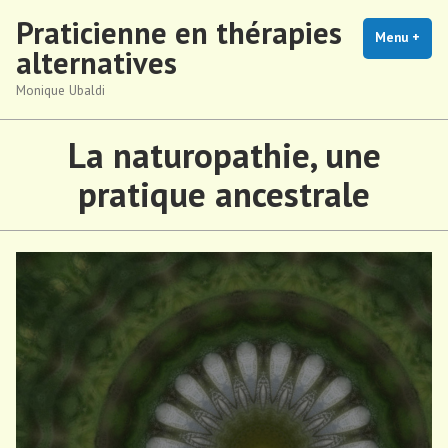
Accéder
Praticienne en thérapies
au
Menu
+
dépl
rédu
alternatives
contenu
Monique Ubaldi
La naturopathie, une
pratique ancestrale