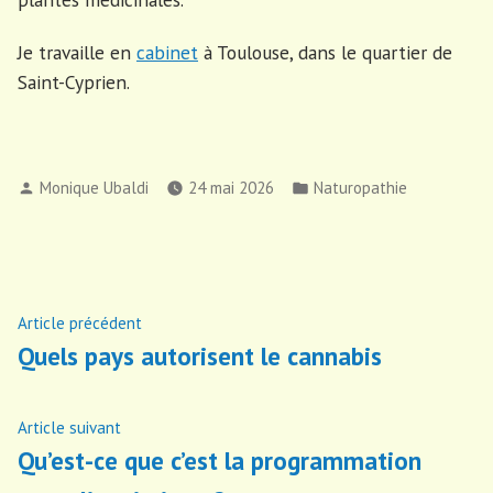
Je travaille en
cabinet
à Toulouse, dans le quartier de
Saint-Cyprien.
Publié
Publié
Monique Ubaldi
24 mai 2026
Naturopathie
par
dans
Navigation
Article
Article précédent
précédent :
Quels pays autorisent le cannabis
de
l’article
Article
Article suivant
suivant
Qu’est-ce que c’est la programmation
: