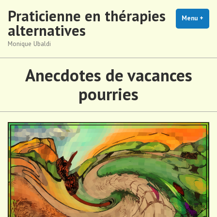
Accéder
Praticienne en thérapies
au
Menu
+
dépl
rédu
alternatives
contenu
Monique Ubaldi
Anecdotes de vacances
pourries