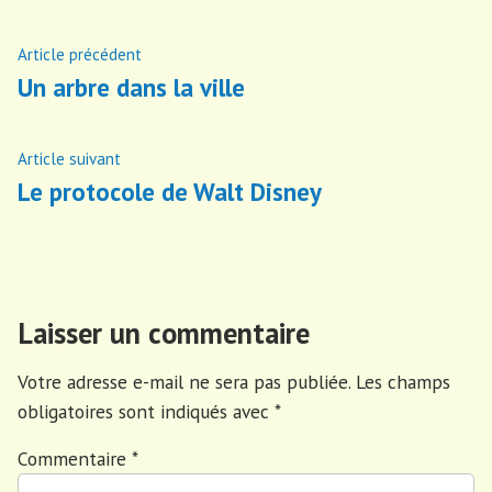
Navigation
Article
Article précédent
précédent :
Un arbre dans la ville
de
l’article
Article
Article suivant
suivant
Le protocole de Walt Disney
:
Laisser un commentaire
Votre adresse e-mail ne sera pas publiée.
Les champs
obligatoires sont indiqués avec
*
Commentaire
*